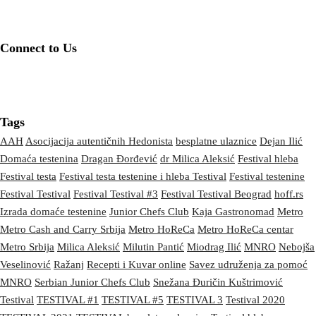
Connect to Us
Tags
AAH
Asocijacija autentičnih Hedonista
besplatne ulaznice
Dejan Ilić
Domaća testenina
Dragan Đorđević
dr Milica Aleksić
Festival hleba
Festival testa
Festival testa testenine i hleba Testival
Festival testenine
Festival Testival
Festival Testival #3
Festival Testival Beograd
hoff.rs
Izrada domaće testenine
Junior Chefs Club
Kaja Gastronomad
Metro
Metro Cash and Carry Srbija
Metro HoReCa
Metro HoReCa centar
Metro Srbija
Milica Aleksić
Milutin Pantić
Miodrag Ilić
MNRO
Nebojša
Veselinović
Ražanj
Recepti i Kuvar online
Savez udruženja za pomoć
MNRO
Serbian Junior Chefs Club
Snežana Đuričin Kuštrimović
Testival
TESTIVAL #1
TESTIVAL #5
TESTIVAL 3
Testival 2020