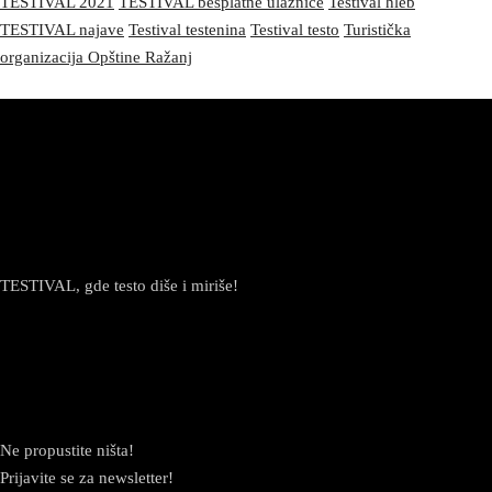
TESTIVAL 2021
TESTIVAL besplatne ulaznice
Testival hleb
TESTIVAL najave
Testival testenina
Testival testo
Turistička
organizacija Opštine Ražanj
TESTIVAL, gde testo diše i miriše!
Newsletter
Ne propustite ništa!
Prijavite se za newsletter!