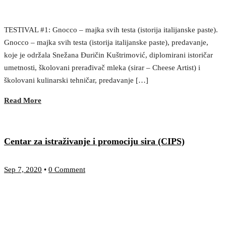
TESTIVAL #1: Gnocco – majka svih testa (istorija italijanske paste).
Gnocco – majka svih testa (istorija italijanske paste), predavanje,
koje je održala Snežana Đuričin Kuštrimović, diplomirani istoričar
umetnosti, školovani prerađivač mleka (sirar – Cheese Artist) i
školovani kulinarski tehničar, predavanje […]
Read More
Centar za istraživanje i promociju sira (CIPS)
Sep 7, 2020
•
0 Comment