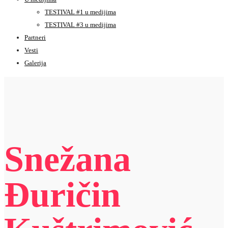
TESTIVAL #1 u medijima
TESTIVAL #3 u medijima
Partneri
Vesti
Galerija
Snežana
Đuričin