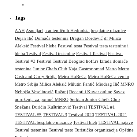
Tags
AAH
Asocijacija autentičnih Hedonista
besplatne ulaznice
Dejan Ilić
Domaća testenina
Dragan Đorđević
dr Milica
Aleksić
Festival hleba
Festival testa
Festival testa testenine i
hleba Testival
Festival testenine
Festival Testival
Festival
Testival #3
Festival Testival Beograd
hoff.rs
Izrada domaće
testenine
Junior Chefs Club
Kaja Gastronomad
Metro
Metro
Cash and Carry Srbija
Metro HoReCa
Metro HoReCa centar
Metro Srbija
Milica Aleksić
Milutin Pantić
Miodrag Ilić
MNRO
Nebojša Veselinović
Ražanj
Recepti i Kuvar online
Savez
udruženja za pomoć MNRO
Serbian Junior Chefs Club
Snežana Đuričin Kuštrimović
Testival
TESTIVAL #1
TESTIVAL #5
TESTIVAL 3
Testival 2020
TESTIVAL 2021
TESTIVAL besplatne ulaznice
Testival hleb
TESTIVAL najave
Testival testenina
Testival testo
Turistička organizacija Opštine