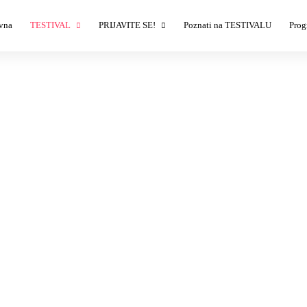
vna
TESTIVAL
PRIJAVITE SE!
Poznati na TESTIVALU
Prog
Izlagači
Izlagači – prijava
T
Demonstratori
Sponzori – prijava
T
Ulaznice
T
Savet TESTIVALA
T
T