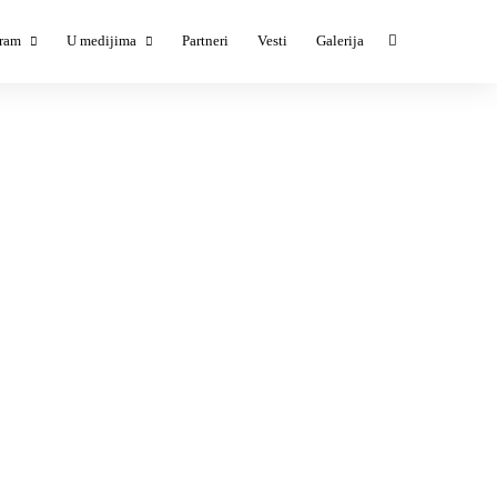
ram
U medijima
Partneri
Vesti
Galerija
ESTIVAL #1
TESTIVAL #1 u medijima
ESTIVAL #2
TESTIVAL #3 u medijima
ESTIVAL #3
ESTIVAL #4
ESTIVAL #5