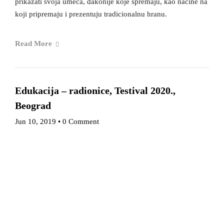
prikazati svoja umeća, đakonije koje spremaju, kao načine na
koji pripremaju i prezentuju tradicionalnu hranu.
Read More
Edukacija – radionice, Testival 2020.,
Beograd
Jun 10, 2019
•
0 Comment