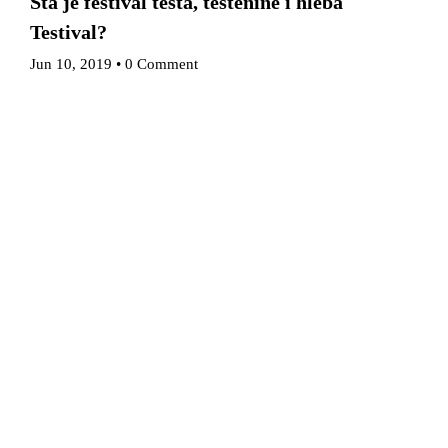
Šta je festival testa, testenine i hleba
Testival?
Jun 10, 2019
•
0 Comment