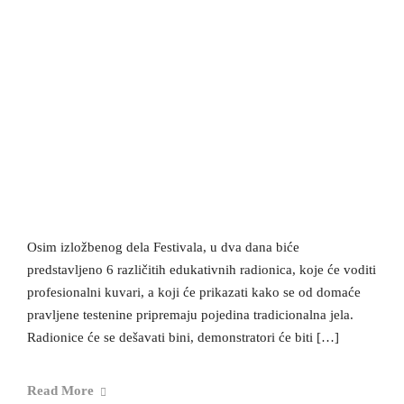
Osim izložbenog dela Festivala, u dva dana biće
predstavljeno 6 različitih edukativnih radionica, koje će voditi
profesionalni kuvari, a koji će prikazati kako se od domaće
pravljene testenine pripremaju pojedina tradicionalna jela.
Radionice će se dešavati bini, demonstratori će biti […]
Read More