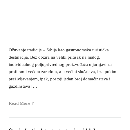
Očuvanje tradicije – Srbija kao gastronomska turistička
destinacija. Bez obzira na veliki pritisak na malog,
individualnog poljoprivrednog proizvođača u jurnjavi za
profitom i većom zaradom, a u većini slučajeva, i za pukim
preživljavanjem, ipak, postoji jedan broj domaćinstava i
gazdinstava […]
Read More