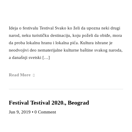
Ideja o festivalu Testival Svako ko želi da upozna neki drugi
narod, neku turističku destinaciju, koju poželi da obiđe, mora
da proba lokalnu hranu i lokalna pića. Кultura ishrane je
neodvojivi deo nematerijalne kulturne baštine svakog naroda,
a današnji svetski […]
Read More
Festival Testival 2020., Beograd
Jun 9, 2019
•
0 Comment