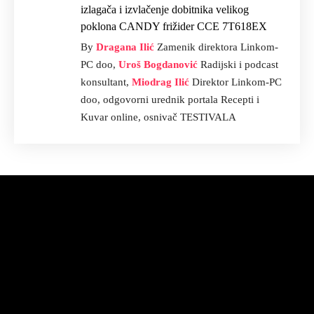
izlagača i izvlačenje dobitnika velikog
poklona CANDY frižider CCE 7T618EX
By
Dragana Ilić
Zamenik direktora Linkom-
PC doo,
Uroš Bogdanović
Radijski i podcast
konsultant,
Miodrag Ilić
Direktor Linkom-PC
doo, odgovorni urednik portala Recepti i
Kuvar online, osnivač TESTIVALA