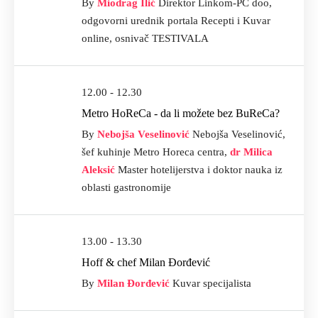
By
Miodrag Ilić
Direktor Linkom-PC doo,
odgovorni urednik portala Recepti i Kuvar
online, osnivač TESTIVALA
12.00 - 12.30
Metro HoReCa - da li možete bez BuReCa?
By
Nebojša Veselinović
Nebojša Veselinović,
šef kuhinje Metro Horeca centra,
dr Milica
Aleksić
Master hotelijerstva i doktor nauka iz
oblasti gastronomije
13.00 - 13.30
Hoff & chef Milan Đorđević
By
Milan Đorđević
Kuvar specijalista