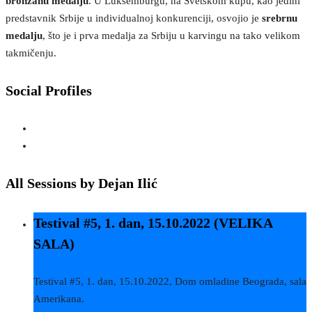
bronzanu medalju
. U Luksemburgu, na Svetskom kupu, kao jedini
predstavnik Srbije u individualnoj konkurenciji, osvojio je
srebrnu
medalju
, što je i prva medalja za Srbiju u karvingu na tako velikom
takmičenju.
Social Profiles
All Sessions by Dejan Ilić
Testival #5, 1. dan, 15.10.2022 (VELIKA
SALA)
Testival #5, 1. dan, 15.10.2022, Dom omladine Beograda, sala
Amerikana.