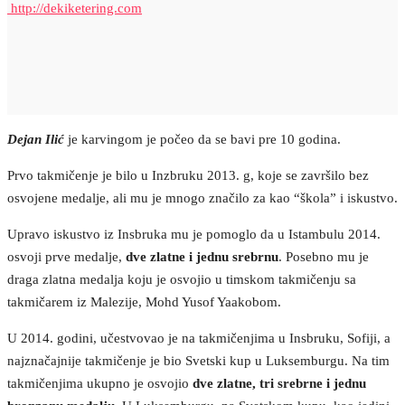
http://dekiketering.com
Dejan Ilić
je karvingom je počeo da se bavi pre 10 godina.
Prvo takmičenje je bilo u Inzbruku 2013. g, koje se završilo bez
osvojene medalje, ali mu je mnogo značilo za kao “škola” i iskustvo.
Upravo iskustvo iz Insbruka mu je pomoglo da u Istambulu 2014.
osvoji prve medalje,
dve zlatne i jednu srebrnu
. Posebno mu je
draga zlatna medalja koju je osvojio u timskom takmičenju sa
takmičarem iz Malezije, Mohd Yusof Yaakobom.
U 2014. godini, učestvovao je na takmičenjima u Insbruku, Sofiji, a
najznačajnije takmičenje je bio Svetski kup u Luksemburgu. Na tim
takmičenjima ukupno je osvojio
dve zlatne, tri srebrne i jednu