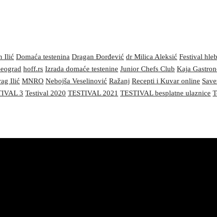
 Ilić
Domaća testenina
Dragan Đorđević
dr Milica Aleksić
Festival hle
 Beograd
hoff.rs
Izrada domaće testenine
Junior Chefs Club
Kaja Gastro
ag Ilić
MNRO
Nebojša Veselinović
Ražanj
Recepti i Kuvar online
Save
IVAL 3
Testival 2020
TESTIVAL 2021
TESTIVAL besplatne ulaznice
T