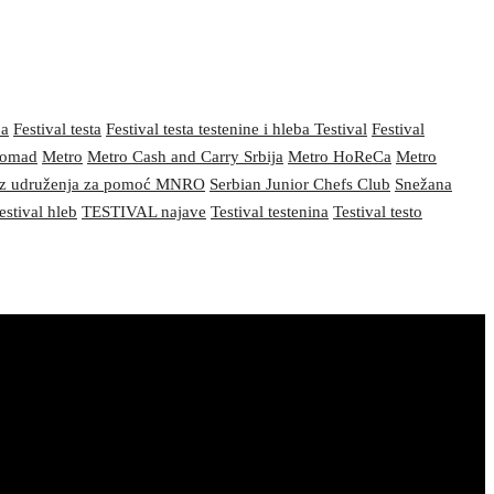
ba
Festival testa
Festival testa testenine i hleba Testival
Festival
nomad
Metro
Metro Cash and Carry Srbija
Metro HoReCa
Metro
z udruženja za pomoć MNRO
Serbian Junior Chefs Club
Snežana
estival hleb
TESTIVAL najave
Testival testenina
Testival testo