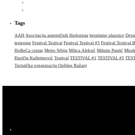
Tags
AAH
Asocijacija autentičnih Hedonista
besplatne ulaznice
Dejan
testenine
Festival Testival
Festival Testival #3
Festival Testival
HoReCa centar
Metro Srbija
Milica Aleksić
Milutin Pantić
Miodr
Đuričin Kuštrimović
Testival
TESTIVAL #1
TESTIVAL #5
TEST
Turistička organizacija Opštine Ražanj