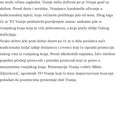
ne može očima sagledati, Vranje treba doživeti jer je Vranje grad sa
dušom. Pored derta i sevdaha, Vranjance karakteriše uživanje u
tradicionalnoj trpezi, koju većinom prožimaju jela od testa. Zbog toga
će se TO Vranje predstaviti pravljenjem samse, unikatne pite iz
vranjskog kraja koja je vrlo jednostavna, a koja pruža obilje čulnog
doživljaja.
Svako dobro jelo prati dobar desert pa će se u delu poslatica naći
tradicionalni kolač tatlije (brdarice) i crvenci koji će ispratiti promociju
nekog vina iz vranjskog kraja. Pored alkoholnih napitaka, biće izloženi
pojedini pčelinji proizvodi i prirodni proizvodi koji se prave u
manastirima vranjskog kraja. Prezentaciju Vranja vodiće Milan
Zdravković, uposlenik TO Vranje koji će kroz improvizovani koncept,
pokušati da posetiocima prezentuje duh Vranja.