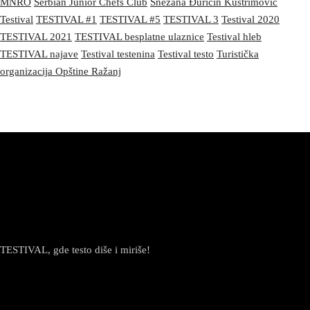
MNRO
Serbian Junior Chefs Club
Snežana Đuričin Kuštrimović
Testival
TESTIVAL #1
TESTIVAL #5
TESTIVAL 3
Testival 2020
TESTIVAL 2021
TESTIVAL besplatne ulaznice
Testival hleb
TESTIVAL najave
Testival testenina
Testival testo
Turistička
organizacija Opštine Ražanj
TESTIVAL, gde testo diše i miriše!