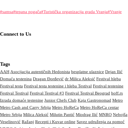
#samsa
#tepana pogača
#Turistička organizacija grada Vranja
#Vranje
Connect to Us
Tags
AAH
Asocijacija autentičnih Hedonista
besplatne ulaznice
Dejan Ilić
Domaća testenina
Dragan Đorđević
dr Milica Aleksić
Festival hleba
Festival testa
Festival testa testenine i hleba Testival
Festival testenine
Festival Testival
Festival Testival #3
Festival Testival Beograd
hoff.rs
Izrada domaće testenine
Junior Chefs Club
Kaja Gastronomad
Metro
Metro Cash and Carry Srbija
Metro HoReCa
Metro HoReCa centar
Metro Srbija
Milica Aleksić
Milutin Pantić
Miodrag Ilić
MNRO
Nebojša
Veselinović
Ražanj
Recepti i Kuvar online
Savez udruženja za pomoć