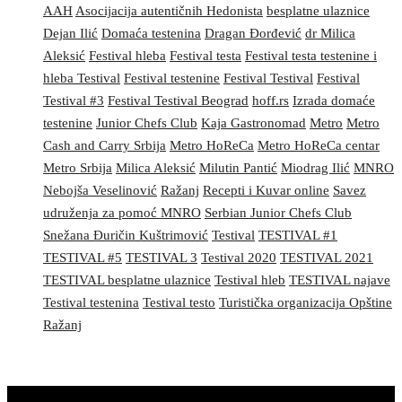
AAH
Asocijacija autentičnih Hedonista
besplatne ulaznice
Dejan Ilić
Domaća testenina
Dragan Đorđević
dr Milica
Aleksić
Festival hleba
Festival testa
Festival testa testenine i
hleba Testival
Festival testenine
Festival Testival
Festival
Testival #3
Festival Testival Beograd
hoff.rs
Izrada domaće
testenine
Junior Chefs Club
Kaja Gastronomad
Metro
Metro
Cash and Carry Srbija
Metro HoReCa
Metro HoReCa centar
Metro Srbija
Milica Aleksić
Milutin Pantić
Miodrag Ilić
MNRO
Nebojša Veselinović
Ražanj
Recepti i Kuvar online
Savez
udruženja za pomoć MNRO
Serbian Junior Chefs Club
Snežana Đuričin Kuštrimović
Testival
TESTIVAL #1
TESTIVAL #5
TESTIVAL 3
Testival 2020
TESTIVAL 2021
TESTIVAL besplatne ulaznice
Testival hleb
TESTIVAL najave
Testival testenina
Testival testo
Turistička organizacija Opštine
Ražanj