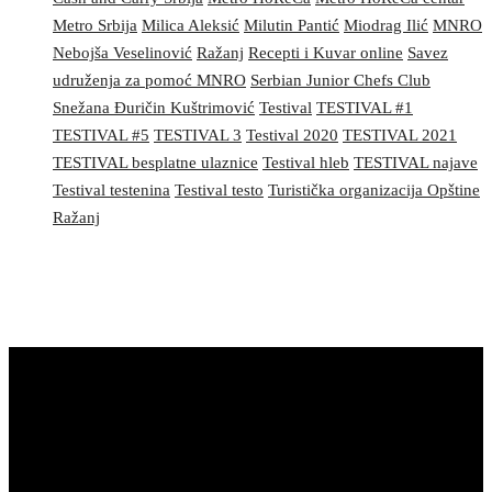
Metro Srbija
Milica Aleksić
Milutin Pantić
Miodrag Ilić
MNRO
Nebojša Veselinović
Ražanj
Recepti i Kuvar online
Savez
udruženja za pomoć MNRO
Serbian Junior Chefs Club
Snežana Đuričin Kuštrimović
Testival
TESTIVAL #1
TESTIVAL #5
TESTIVAL 3
Testival 2020
TESTIVAL 2021
TESTIVAL besplatne ulaznice
Testival hleb
TESTIVAL najave
Testival testenina
Testival testo
Turistička organizacija Opštine
Ražanj