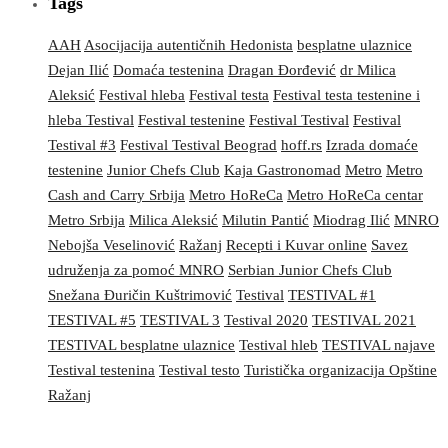
Tags
AAH
Asocijacija autentičnih Hedonista
besplatne ulaznice
Dejan Ilić
Domaća testenina
Dragan Đorđević
dr Milica
Aleksić
Festival hleba
Festival testa
Festival testa testenine i
hleba Testival
Festival testenine
Festival Testival
Festival
Testival #3
Festival Testival Beograd
hoff.rs
Izrada domaće
testenine
Junior Chefs Club
Kaja Gastronomad
Metro
Metro
Cash and Carry Srbija
Metro HoReCa
Metro HoReCa centar
Metro Srbija
Milica Aleksić
Milutin Pantić
Miodrag Ilić
MNRO
Nebojša Veselinović
Ražanj
Recepti i Kuvar online
Savez
udruženja za pomoć MNRO
Serbian Junior Chefs Club
Snežana Đuričin Kuštrimović
Testival
TESTIVAL #1
TESTIVAL #5
TESTIVAL 3
Testival 2020
TESTIVAL 2021
TESTIVAL besplatne ulaznice
Testival hleb
TESTIVAL najave
Testival testenina
Testival testo
Turistička organizacija Opštine
Ražanj