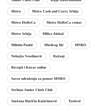
Junior Chefs Club
Kaja Gastronomad
Metro
Metro Cash and Carry Srbija
Metro HoReCa
Metro HoReCa centar
Metro Srbija
Milica Aleksić
Milutin Pantić
Miodrag Ilić
MNRO
Nebojša Veselinović
Ražanj
Recepti i Kuvar online
Savez udruženja za pomoć MNRO
Serbian Junior Chefs Club
Snežana Đuričin Kuštrimović
Testival