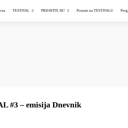
vna
TESTIVAL
PRIJAVITE SE!
Poznati na TESTIVALU
Prog
Izlagači
Izlagači – prijava
T
Demonstratori
Sponzori – prijava
T
Ulaznice
T
Savet TESTIVALA
T
T
AL #3 – emisija Dnevnik