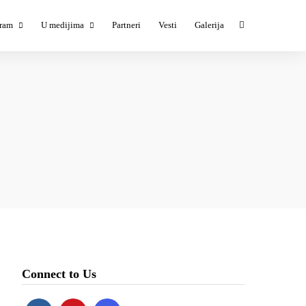
ram
U medijima
Partneri
Vesti
Galerija
ESTIVAL #1
TESTIVAL #1 u medijima
ESTIVAL #2
TESTIVAL #3 u medijima
ESTIVAL #3
ESTIVAL #4
ESTIVAL #5
Connect to Us