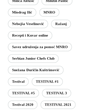
Milica Aleksić
Milutin Pantić
Miodrag Ilić
MNRO
Nebojša Veselinović
Ražanj
Recepti i Kuvar online
Savez udruženja za pomoć MNRO
Serbian Junior Chefs Club
Snežana Đuričin Kuštrimović
Testival
TESTIVAL #1
TESTIVAL #5
TESTIVAL 3
Testival 2020
TESTIVAL 2021