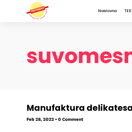
Naslovna
TES
I
D
suvomesna
U
S
Manufaktura delikates
Feb 28, 2022
•
0 Comment