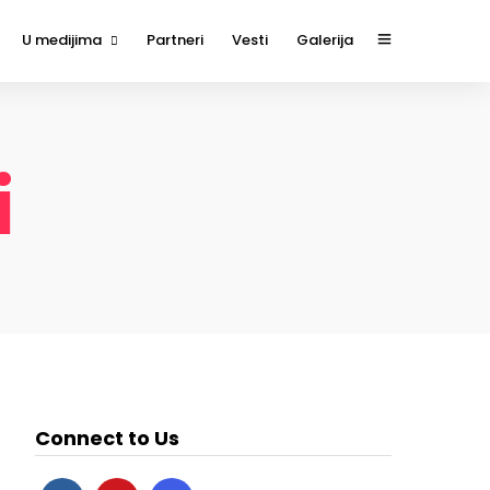
U medijima
Partneri
Vesti
Galerija
1
TESTIVAL #1 u medijima
#2
TESTIVAL #3 u medijima
i
#3
#4
#5
Connect to Us