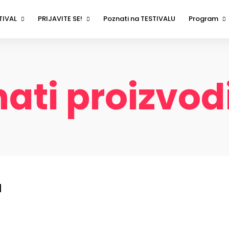
TIVAL
PRIJAVITE SE!
Poznati na TESTIVALU
Program
zlagači
Izlagači – prijava
TESTIVAL #
emonstratori
Sponzori – prijava
TESTIVAL 
ti proizvod
laznice
TESTIVAL 
avet TESTIVALA
TESTIVAL 
TESTIVAL 
a