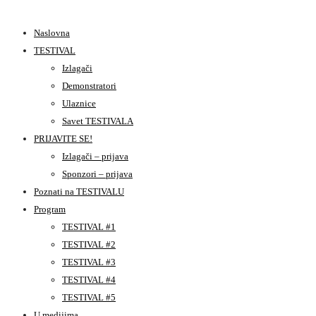
Naslovna
TESTIVAL
Izlagači
Demonstratori
Ulaznice
Savet TESTIVALA
PRIJAVITE SE!
Izlagači – prijava
Sponzori – prijava
Poznati na TESTIVALU
Program
TESTIVAL #1
TESTIVAL #2
TESTIVAL #3
TESTIVAL #4
TESTIVAL #5
U medijima