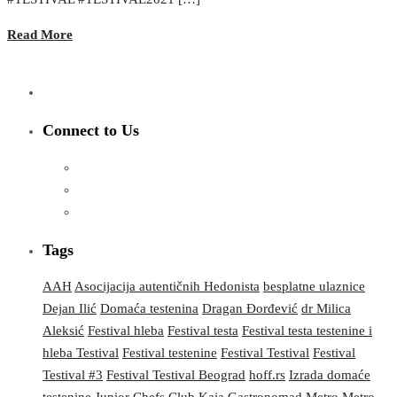
Read More
Connect to Us
Tags
AAH
Asocijacija autentičnih Hedonista
besplatne ulaznice
Dejan Ilić
Domaća testenina
Dragan Đorđević
dr Milica
Aleksić
Festival hleba
Festival testa
Festival testa testenine i
hleba Testival
Festival testenine
Festival Testival
Festival
Testival #3
Festival Testival Beograd
hoff.rs
Izrada domaće