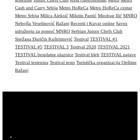
testenine
Junior Chefs Club
Kaja Gastronomad
Metro
Metro
Cash and Carry Srbija
Metro HoReCa
Metro HoReCa centar
Metro Srbija
Milica Aleksić
Milutin Pantić
Miodrag Ilić
MNRO
Nebojša Veselinović
Ražanj
Recepti i Kuvar online
Savez
udruženja za pomoć MNRO
Serbian Junior Chefs Club
Snežana Đuričin Kuštrimović
Testival
TESTIVAL #1
TESTIVAL #5
TESTIVAL 3
Testival 2020
TESTIVAL 2021
TESTIVAL besplatne ulaznice
Testival hleb
TESTIVAL najave
Testival testenina
Testival testo
Turistička organizacija Opštine
Ražanj