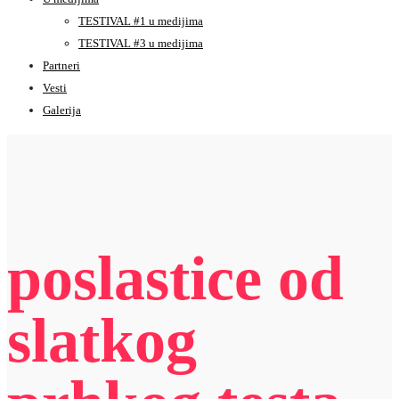
TESTIVAL #1 u medijima
TESTIVAL #3 u medijima
Partneri
Vesti
Galerija
poslastice od
slatkog