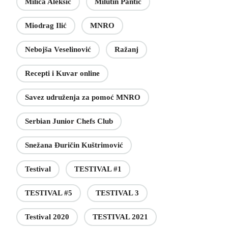
Milica Aleksić
Milutin Pantić
Miodrag Ilić
MNRO
Nebojša Veselinović
Ražanj
Recepti i Kuvar online
Savez udruženja za pomoć MNRO
Serbian Junior Chefs Club
Snežana Đuričin Kuštrimović
Testival
TESTIVAL #1
TESTIVAL #5
TESTIVAL 3
Testival 2020
TESTIVAL 2021