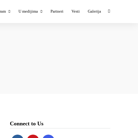
ram
U medijima
Partneri
Vesti
Galerija
ESTIVAL #1
TESTIVAL #1 u medijima
ESTIVAL #2
TESTIVAL #3 u medijima
ESTIVAL #3
ESTIVAL #4
ESTIVAL #5
Connect to Us