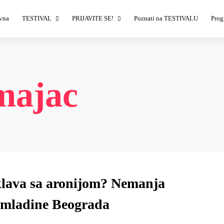
vna
TESTIVAL
PRIJAVITE SE!
Poznati na TESTIVALU
Prog
Izlagači
Izlagači – prijava
T
Demonstratori
Sponzori – prijava
T
Ulaznice
T
majac
Savet TESTIVALA
T
T
lava sa aronijom? Nemanja
omladine Beograda