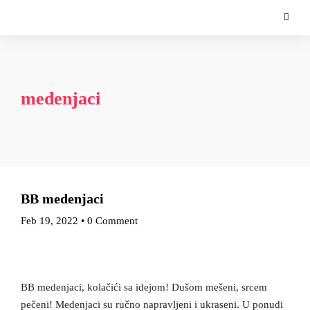
medenjaci
BB medenjaci
Feb 19, 2022
•
0 Comment
BB medenjaci, kolačići sa idejom! Dušom mešeni, srcem
pečeni! Medenjaci su ručno napravljeni i ukraseni. U ponudi