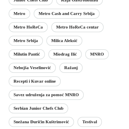
Junior Chefs Club
Kaja Gastronomad
Metro
Metro Cash and Carry Srbija
Metro HoReCa
Metro HoReCa centar
Metro Srbija
Milica Aleksić
Milutin Pantić
Miodrag Ilić
MNRO
Nebojša Veselinović
Ražanj
Recepti i Kuvar online
Savez udruženja za pomoć MNRO
Serbian Junior Chefs Club
Snežana Đuričin Kuštrimović
Testival