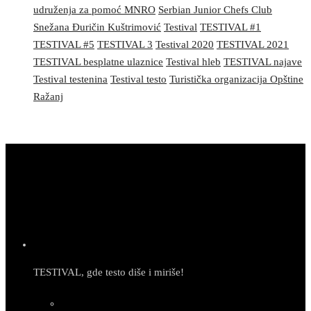
udruženja za pomoć MNRO
Serbian Junior Chefs Club
Snežana Đuričin Kuštrimović
Testival
TESTIVAL #1
TESTIVAL #5
TESTIVAL 3
Testival 2020
TESTIVAL 2021
TESTIVAL besplatne ulaznice
Testival hleb
TESTIVAL najave
Testival testenina
Testival testo
Turistička organizacija Opštine
Ražanj
TESTIVAL, gde testo diše i miriše!