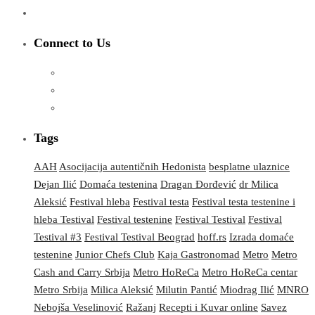
Connect to Us
Tags
AAH
Asocijacija autentičnih Hedonista
besplatne ulaznice
Dejan Ilić
Domaća testenina
Dragan Đorđević
dr Milica
Aleksić
Festival hleba
Festival testa
Festival testa testenine i
hleba Testival
Festival testenine
Festival Testival
Festival
Testival #3
Festival Testival Beograd
hoff.rs
Izrada domaće
testenine
Junior Chefs Club
Kaja Gastronomad
Metro
Metro
Cash and Carry Srbija
Metro HoReCa
Metro HoReCa centar
Metro Srbija
Milica Aleksić
Milutin Pantić
Miodrag Ilić
MNRO
Nebojša Veselinović
Ražanj
Recepti i Kuvar online
Savez