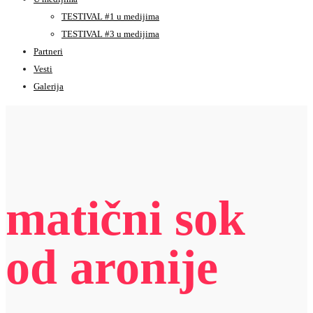
TESTIVAL #1 u medijima
TESTIVAL #3 u medijima
Partneri
Vesti
Galerija
matični sok
od aronije