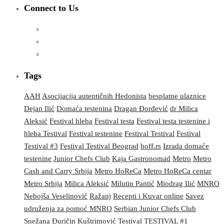
Connect to Us
Tags
AAH
Asocijacija autentičnih Hedonista
besplatne ulaznice
Dejan Ilić
Domaća testenina
Dragan Đorđević
dr Milica
Aleksić
Festival hleba
Festival testa
Festival testa testenine i
hleba Testival
Festival testenine
Festival Testival
Festival
Testival #3
Festival Testival Beograd
hoff.rs
Izrada domaće
testenine
Junior Chefs Club
Kaja Gastronomad
Metro
Metro
Cash and Carry Srbija
Metro HoReCa
Metro HoReCa centar
Metro Srbija
Milica Aleksić
Milutin Pantić
Miodrag Ilić
MNRO
Nebojša Veselinović
Ražanj
Recepti i Kuvar online
Savez
udruženja za pomoć MNRO
Serbian Junior Chefs Club
Snežana Đuričin Kuštrimović
Testival
TESTIVAL #1