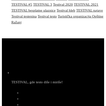
TESTIVAL #5
TESTIVAL 3
Testival 2020
TESTIVAL 2021
TESTIVAL besplatne ulaznice
Testival hleb
TESTIVAL najave
Testival testenina
Testival testo
Turistička organizacija Opštine
Ražanj
TESTIVAL, gde testo diše i miriše!