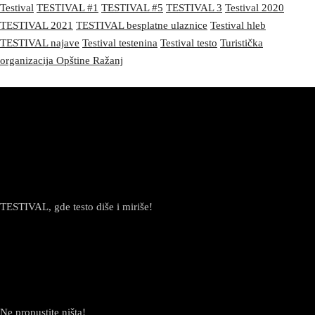
Testival
TESTIVAL #1
TESTIVAL #5
TESTIVAL 3
Testival 2020
TESTIVAL 2021
TESTIVAL besplatne ulaznice
Testival hleb
TESTIVAL najave
Testival testenina
Testival testo
Turistička
organizacija Opštine Ražanj
TESTIVAL, gde testo diše i miriše!
Newsletter
Ne propustite ništa!