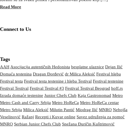
Read More
Connect to Us
Tags
AAH
Asocijacija autentičnih Hedonista
besplatne ulaznice
Dejan Ilić
Domaća testenina
Dragan Đorđević
dr Milica Aleksić
Festival hleba
Festival testa
Festival testa testenine i hleba Testival
Festival testenine
Festival Testival
Festival Testival #3
Festival Testival Beograd
hoff.rs
Izrada domaće testenine
Junior Chefs Club
Kaja Gastronomad
Metro
Metro Cash and Carry Srbija
Metro HoReCa
Metro HoReCa centar
Metro Srbija
Milica Aleksić
Milutin Pantić
Miodrag Ilić
MNRO
Nebojša
Veselinović
Ražanj
Recepti i Kuvar online
Savez udruženja za pomoć
MNRO
Serbian Junior Chefs Club
Snežana Đuričin Kuštrimović