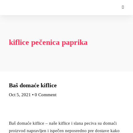
kiflice pečenica paprika
Baš domaće kiflice
Oct 5, 2021
•
0 Comment
Baš domaće kiflice – naše kiflice i slana peciva su domaći
proizvod napravljen i ispečen neposredno pre dostave kako