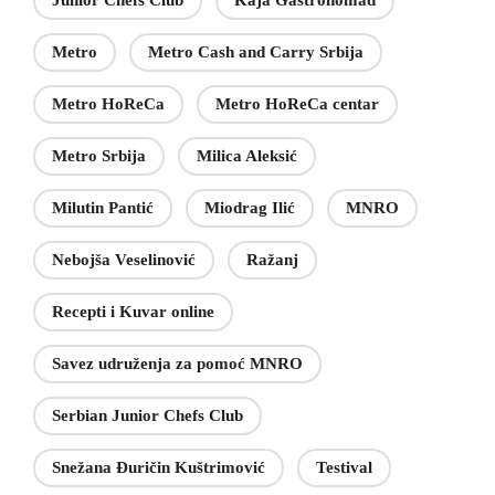
Junior Chefs Club
Kaja Gastronomad
Metro
Metro Cash and Carry Srbija
Metro HoReCa
Metro HoReCa centar
Metro Srbija
Milica Aleksić
Milutin Pantić
Miodrag Ilić
MNRO
Nebojša Veselinović
Ražanj
Recepti i Kuvar online
Savez udruženja za pomoć MNRO
Serbian Junior Chefs Club
Snežana Đuričin Kuštrimović
Testival