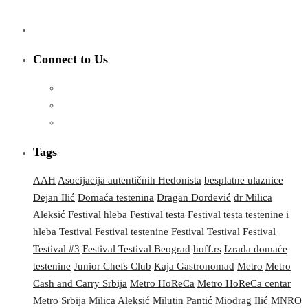
Connect to Us
Tags
AAH
Asocijacija autentičnih Hedonista
besplatne ulaznice
Dejan Ilić
Domaća testenina
Dragan Đorđević
dr Milica
Aleksić
Festival hleba
Festival testa
Festival testa testenine i
hleba Testival
Festival testenine
Festival Testival
Festival
Testival #3
Festival Testival Beograd
hoff.rs
Izrada domaće
testenine
Junior Chefs Club
Kaja Gastronomad
Metro
Metro
Cash and Carry Srbija
Metro HoReCa
Metro HoReCa centar
Metro Srbija
Milica Aleksić
Milutin Pantić
Miodrag Ilić
MNRO