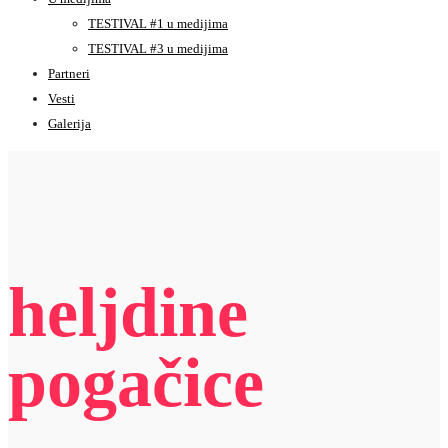
TESTIVAL #1 u medijima
TESTIVAL #3 u medijima
Partneri
Vesti
Galerija
heljdine
pogačice