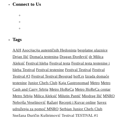
Connect to Us
Tags
AAH
Asocijacija autentičnih Hedonista
besplatne ulaznice
Dejan Ilić
Domaća testenina
Dragan Đorđević
dr Milica
Aleksić
Festival hleba
Festival testa
Festival testa testenine i
hleba Testival
Festival testenine
Festival Testival
Festival
Testival #3
Festival Testival Beograd
hoff.rs
Izrada domaće
testenine
Junior Chefs Club
Kaja Gastronomad
Metro
Metro
Cash and Carry Srbija
Metro HoReCa
Metro HoReCa centar
Metro Srbija
Milica Aleksić
Milutin Pantić
Miodrag Ilić
MNRO
Nebojša Veselinović
Ražanj
Recepti i Kuvar online
Savez
udruženja za pomoć MNRO
Serbian Junior Chefs Club
Snežana Đuričin Kuštrimović
Testival
TESTIVAL #1