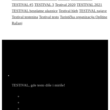
TESTIVAL #5
TESTIVAL 3
Testival 2020
TESTIVAL 2021
TESTIVAL besplatne ulaznice
Testival hleb
TESTIVAL najave
Testival testenina
Testival testo
Turistička organizacija Opštine
Ražanj
TESTIVAL, gde testo diše i miriše!