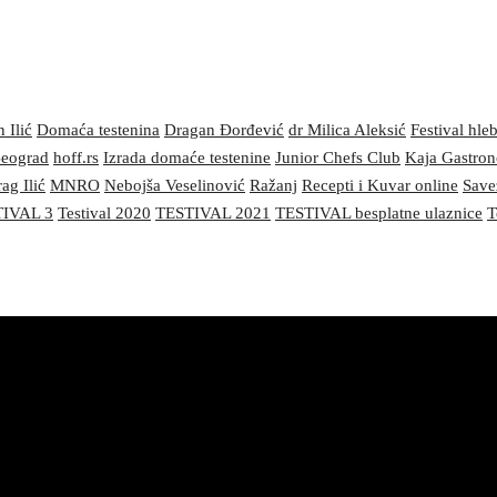
 Ilić
Domaća testenina
Dragan Đorđević
dr Milica Aleksić
Festival hle
 Beograd
hoff.rs
Izrada domaće testenine
Junior Chefs Club
Kaja Gastro
ag Ilić
MNRO
Nebojša Veselinović
Ražanj
Recepti i Kuvar online
Save
IVAL 3
Testival 2020
TESTIVAL 2021
TESTIVAL besplatne ulaznice
T