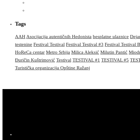
Tags
AAH
Asocijacija autentičnih Hedonista
besplatne ulaznice
Dejan
testenine
Festival Testival
Festival Testival #3
Festival Testival
HoReCa centar
Metro Srbija
Milica Aleksić
Milutin Pantić
Miodr
Đuričin Kuštrimović
Testival
TESTIVAL #1
TESTIVAL #5
TEST
Turistička organizacija Opštine Ražanj