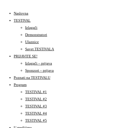
Naslovna
TESTIVAL
Izlagači
Demonstratori
Ulaznice
Savet TESTIVALA
PRIJAVITE SE!
Izlagači – prijava
Sponzori – prijava
Poznati na TESTIVALU
Program
TESTIVAL #1
TESTIVAL #2
TESTIVAL #3
TESTIVAL #4
TESTIVAL #5
U medijima