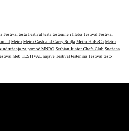
ba
Festival testa
Festival testa testenine i hleba Testival
Festival
nomad
Metro
Metro Cash and Carry Srbija
Metro HoReCa
Metro
z udruženja za pomoć MNRO
Serbian Junior Chefs Club
Snežana
estival hleb
TESTIVAL najave
Testival testenina
Testival testo