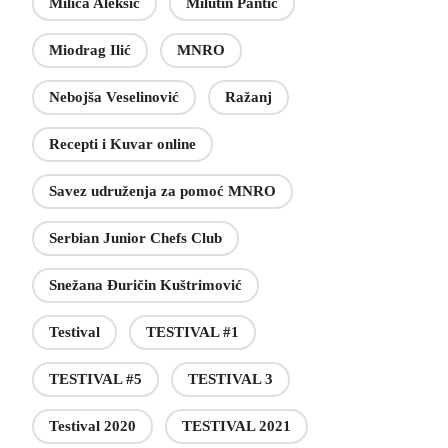
Milica Aleksić
Milutin Pantić
Miodrag Ilić
MNRO
Nebojša Veselinović
Ražanj
Recepti i Kuvar online
Savez udruženja za pomoć MNRO
Serbian Junior Chefs Club
Snežana Đuričin Kuštrimović
Testival
TESTIVAL #1
TESTIVAL #5
TESTIVAL 3
Testival 2020
TESTIVAL 2021