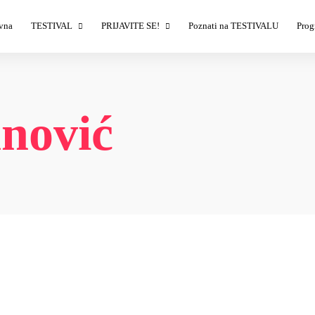
vna
TESTIVAL
PRIJAVITE SE!
Poznati na TESTIVALU
Prog
Izlagači
Izlagači – prijava
T
Demonstratori
Sponzori – prijava
T
Ulaznice
T
nović
Savet TESTIVALA
T
T