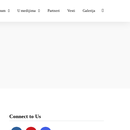
ram
U medijima
Partneri
Vesti
Galerija
ESTIVAL #1
TESTIVAL #1 u medijima
ESTIVAL #2
TESTIVAL #3 u medijima
ESTIVAL #3
ESTIVAL #4
ESTIVAL #5
Connect to Us