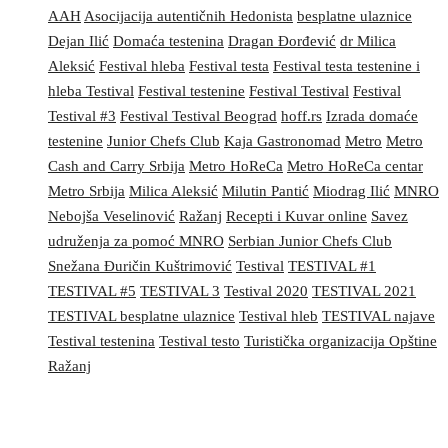
AAH
Asocijacija autentičnih Hedonista
besplatne ulaznice
Dejan Ilić
Domaća testenina
Dragan Đorđević
dr Milica
Aleksić
Festival hleba
Festival testa
Festival testa testenine i
hleba Testival
Festival testenine
Festival Testival
Festival
Testival #3
Festival Testival Beograd
hoff.rs
Izrada domaće
testenine
Junior Chefs Club
Kaja Gastronomad
Metro
Metro
Cash and Carry Srbija
Metro HoReCa
Metro HoReCa centar
Metro Srbija
Milica Aleksić
Milutin Pantić
Miodrag Ilić
MNRO
Nebojša Veselinović
Ražanj
Recepti i Kuvar online
Savez
udruženja za pomoć MNRO
Serbian Junior Chefs Club
Snežana Đuričin Kuštrimović
Testival
TESTIVAL #1
TESTIVAL #5
TESTIVAL 3
Testival 2020
TESTIVAL 2021
TESTIVAL besplatne ulaznice
Testival hleb
TESTIVAL najave
Testival testenina
Testival testo
Turistička organizacija Opštine
Ražanj