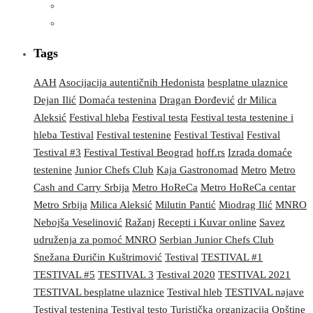
Tags
AAH
Asocijacija autentičnih Hedonista
besplatne ulaznice
Dejan Ilić
Domaća testenina
Dragan Đorđević
dr Milica
Aleksić
Festival hleba
Festival testa
Festival testa testenine i
hleba Testival
Festival testenine
Festival Testival
Festival
Testival #3
Festival Testival Beograd
hoff.rs
Izrada domaće
testenine
Junior Chefs Club
Kaja Gastronomad
Metro
Metro
Cash and Carry Srbija
Metro HoReCa
Metro HoReCa centar
Metro Srbija
Milica Aleksić
Milutin Pantić
Miodrag Ilić
MNRO
Nebojša Veselinović
Ražanj
Recepti i Kuvar online
Savez
udruženja za pomoć MNRO
Serbian Junior Chefs Club
Snežana Đuričin Kuštrimović
Testival
TESTIVAL #1
TESTIVAL #5
TESTIVAL 3
Testival 2020
TESTIVAL 2021
TESTIVAL besplatne ulaznice
Testival hleb
TESTIVAL najave
Testival testenina
Testival testo
Turistička organizacija Opštine