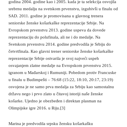
godina 2004. godine kao i 2005. kada je ta selekcija osvojila
srebrnu medalju na svetskom prvenstvu, izgubivši u finalu od
SAD. 2011. godine je promovisana u glavnog trenera
seniorske ženske košarkaške reprezentacije Srbije. Na
Evropskom prvenstvu 2013. godine uspeva da dovede
reprezentaciju do polufinala, ali ne i do medalje. Na
Svetskom prvenstvu 2014. godine predvodila je Srbiju do
četvrtfinala. Кao glavni trener seniorske ženske košarkaške
reprezentacije Srbije ostvarila je svoj najveći uspeh
osvajanjem zlatne medalje na Evropskom prvenstvu 2015.
igranom u Mađarskoj i Rumuniji. Pobedom protiv Francuske
u finalu u Budimpešti – 76:68 (15:22, 18:10, 20:17, 23:19)
osvojena je ne samo prva medalja za Srbiju kao samostalnu
državu nego i prvo zlato u čitavoj istoriji naše ženske
košarke. Ujedno je obezbeđen i direktan plasman na
Olimpijske igre 2016. u Riju.[3]
Marina je predvodila srpsku žensku košarkašku