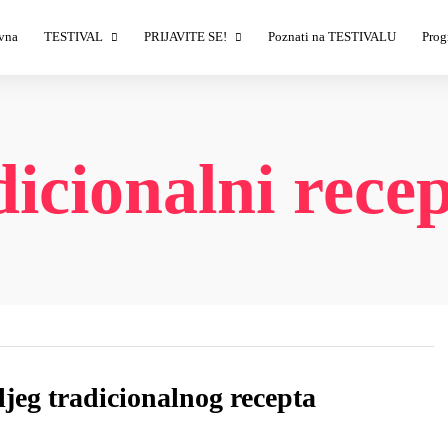
vna
TESTIVAL
PRIJAVITE SE!
Poznati na TESTIVALU
Prog
Izlagači
Izlagači – prijava
T
Demonstratori
Sponzori – prijava
T
Ulaznice
T
dicionalni rece
Savet TESTIVALA
T
T
eg tradicionalnog recepta