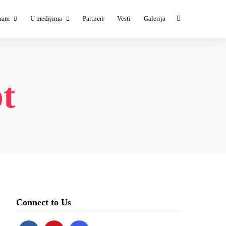
ram
U medijima
Partneri
Vesti
Galerija
ESTIVAL #1
TESTIVAL #1 u medijima
ESTIVAL #2
TESTIVAL #3 u medijima
ESTIVAL #3
pt
ESTIVAL #4
ESTIVAL #5
Connect to Us