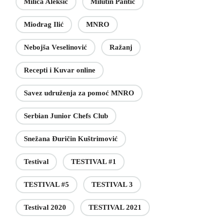
Milica Aleksić
Milutin Pantić
Miodrag Ilić
MNRO
Nebojša Veselinović
Ražanj
Recepti i Kuvar online
Savez udruženja za pomoć MNRO
Serbian Junior Chefs Club
Snežana Đuričin Kuštrimović
Testival
TESTIVAL #1
TESTIVAL #5
TESTIVAL 3
Testival 2020
TESTIVAL 2021