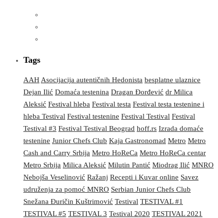
Tags
AAH
Asocijacija autentičnih Hedonista
besplatne ulaznice
Dejan Ilić
Domaća testenina
Dragan Đorđević
dr Milica
Aleksić
Festival hleba
Festival testa
Festival testa testenine i
hleba Testival
Festival testenine
Festival Testival
Festival
Testival #3
Festival Testival Beograd
hoff.rs
Izrada domaće
testenine
Junior Chefs Club
Kaja Gastronomad
Metro
Metro
Cash and Carry Srbija
Metro HoReCa
Metro HoReCa centar
Metro Srbija
Milica Aleksić
Milutin Pantić
Miodrag Ilić
MNRO
Nebojša Veselinović
Ražanj
Recepti i Kuvar online
Savez
udruženja za pomoć MNRO
Serbian Junior Chefs Club
Snežana Đuričin Kuštrimović
Testival
TESTIVAL #1
TESTIVAL #5
TESTIVAL 3
Testival 2020
TESTIVAL 2021