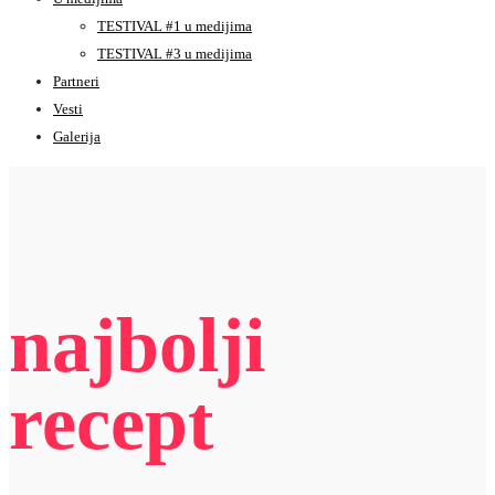
TESTIVAL #1 u medijima
TESTIVAL #3 u medijima
Partneri
Vesti
Galerija
najbolji
recept