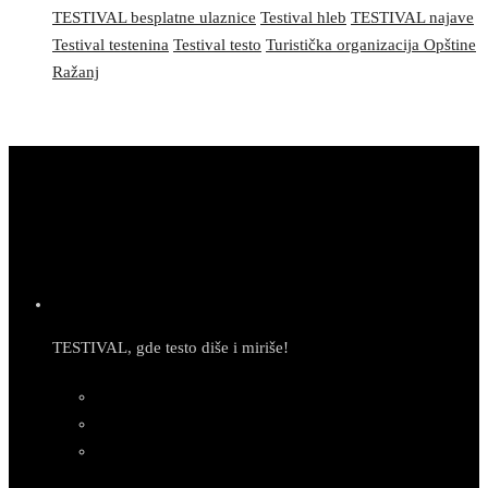
TESTIVAL besplatne ulaznice
Testival hleb
TESTIVAL najave
Testival testenina
Testival testo
Turistička organizacija Opštine
Ražanj
TESTIVAL, gde testo diše i miriše!