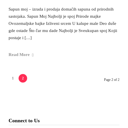
Sapun moj – izrada i prodaja domaćih sapuna od prirodnih
sastojaka. Sapun Moj Najbolji je spoj Prirode majke
Ovozemaljske bajke Izliveni srcem U kalupe male Deo duše
gde ostade Što čar mu dade Najbolji je Sveukupan spoj Kojii
postaje i […]
Read More
1
2
Page 2 of 2
Connect to Us