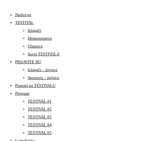
Naslovna
TESTIVAL
Izlagači
Demonstratori
Ulaznice
Savet TESTIVALA
PRIJAVITE SE!
Izlagači – prijava
Sponzori – prijava
Poznati na TESTIVALU
Program
TESTIVAL #1
TESTIVAL #2
TESTIVAL #3
TESTIVAL #4
TESTIVAL #5
U medijima