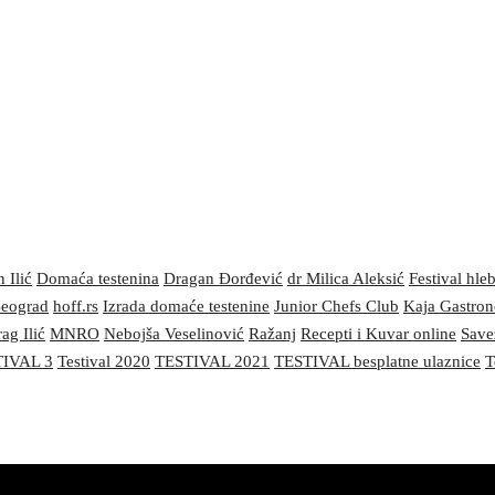
 Ilić
Domaća testenina
Dragan Đorđević
dr Milica Aleksić
Festival hle
 Beograd
hoff.rs
Izrada domaće testenine
Junior Chefs Club
Kaja Gastro
ag Ilić
MNRO
Nebojša Veselinović
Ražanj
Recepti i Kuvar online
Save
IVAL 3
Testival 2020
TESTIVAL 2021
TESTIVAL besplatne ulaznice
T