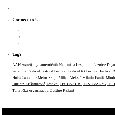
Connect to Us
Tags
AAH
Asocijacija autentičnih Hedonista
besplatne ulaznice
Dejan
testenine
Festival Testival
Festival Testival #3
Festival Testival
HoReCa centar
Metro Srbija
Milica Aleksić
Milutin Pantić
Miodr
Đuričin Kuštrimović
Testival
TESTIVAL #1
TESTIVAL #5
TEST
Turistička organizacija Opštine Ražanj