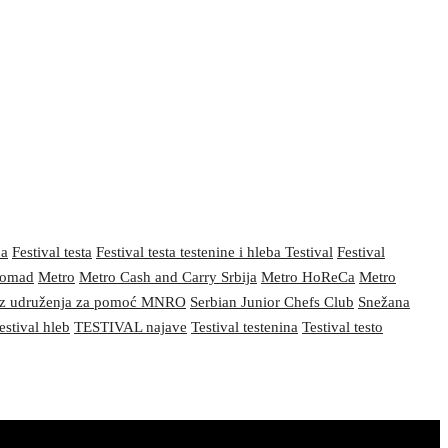
ba
Festival testa
Festival testa testenine i hleba Testival
Festival
nomad
Metro
Metro Cash and Carry Srbija
Metro HoReCa
Metro
z udruženja za pomoć MNRO
Serbian Junior Chefs Club
Snežana
estival hleb
TESTIVAL najave
Testival testenina
Testival testo