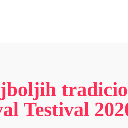
jboljih tradici
val Testival 20