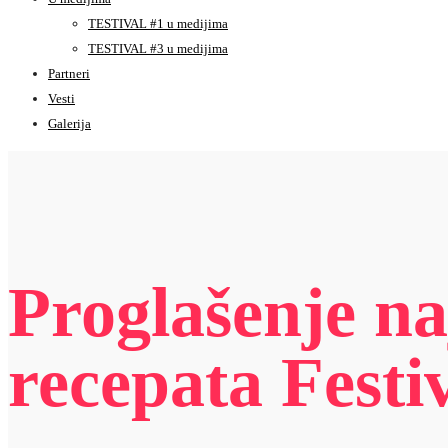
TESTIVAL #1 u medijima
TESTIVAL #3 u medijima
Partneri
Vesti
Galerija
Proglašenje na
recepata Festi