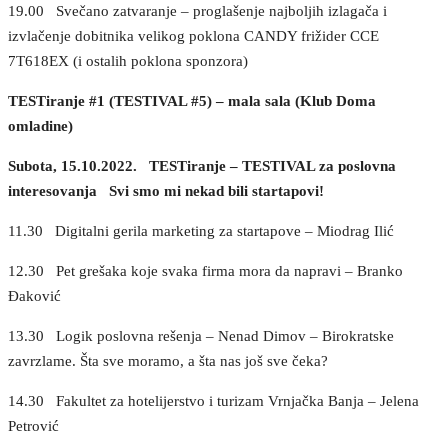
19.00 Svečano zatvaranje – proglašenje najboljih izlagača i
izvlačenje dobitnika velikog poklona CANDY frižider CCE
7T618EX (i ostalih poklona sponzora)
TESTiranje #1 (TESTIVAL #5) – mala sala (Klub Doma
omladine)
Subota, 15.10.2022. TESTiranje – TESTIVAL za poslovna
interesovanja Svi smo mi nekad bili startapovi!
11.30 Digitalni gerila marketing za startapove – Miodrag Ilić
12.30 Pet grešaka koje svaka firma mora da napravi – Branko
Đaković
13.30 Logik poslovna rešenja – Nenad Dimov – Birokratske
zavrzlame. Šta sve moramo, a šta nas još sve čeka?
14.30 Fakultet za hotelijerstvo i turizam Vrnjačka Banja – Jelena
Petrović