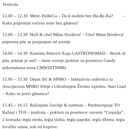
Testivala
12.00 – 12.30 Metro HoReCa – Da li možete bez Bu-Re-Ka? –
Kako pripremiti vučeno testo bez glutena?
13.00 – 13.30 Hoff & chef Milan Đorđević – Chef Milan Đorđević
priprema pite sa punjenjem od aronije
14.00 – 14.30 Katarina Petrović Kaja GASTRONOMAD – Burek ili
pita, pitanje je sad? – slane verzije (poklon za posetioce Candy
mikrotalasna rerna CMW20TNMB)
15.00 – 15.30 Dejan Ilić & MNRO – Inkluzivna radionica sa
Asocijaciom MNRO Srbije i Udruženjem Živimo zajedno, Stari Grad
– Kako se pravi gibanica?
15.45 – 16.15 Ražanjske čarolije & tombola – Predstavljanje TO
Ražanj i TOS – tombola – pokloni za posetioce: suvenir “Crepulja”,
2 komada; tegla meda, tegla slatka, tegla paprike, tegla džema, tegla
lovačke salate, sok od koprive.