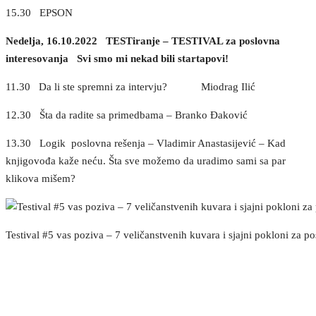
15.30 EPSON
Nedelja, 16.10.2022 TESTiranje – TESTIVAL za poslovna
interesovanja Svi smo mi nekad bili startapovi!
11.30 Da li ste spremni za intervju? Miodrag Ilić
12.30 Šta da radite sa primedbama – Branko Đaković
13.30 Logik poslovna rešenja – Vladimir Anastasijević – Kad
knjigovođa kaže neću. Šta sve možemo da uradimo sami sa par
klikova mišem?
Testival #5 vas poziva – 7 veličanstvenih kuvara i sjajni pokloni za po