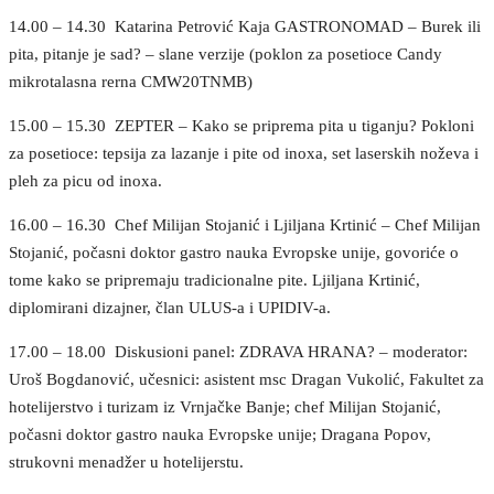
14.00 – 14.30 Katarina Petrović Kaja GASTRONOMAD – Burek ili
pita, pitanje je sad? – slane verzije (poklon za posetioce Candy
mikrotalasna rerna CMW20TNMB)
15.00 – 15.30 ZEPTER – Kako se priprema pita u tiganju? Pokloni
za posetioce: tepsija za lazanje i pite od inoxa, set laserskih noževa i
pleh za picu od inoxa.
16.00 – 16.30 Chef Milijan Stojanić i Ljiljana Krtinić – Chef Milijan
Stojanić, počasni doktor gastro nauka Evropske unije, govoriće o
tome kako se pripremaju tradicionalne pite. Ljiljana Krtinić,
diplomirani dizajner, član ULUS-a i UPIDIV-a.
17.00 – 18.00 Diskusioni panel: ZDRAVA HRANA? – moderator:
Uroš Bogdanović, učesnici: asistent msc Dragan Vukolić, Fakultet za
hotelijerstvo i turizam iz Vrnjačke Banje; chef Milijan Stojanić,
počasni doktor gastro nauka Evropske unije; Dragana Popov,
strukovni menadžer u hotelijerstu.