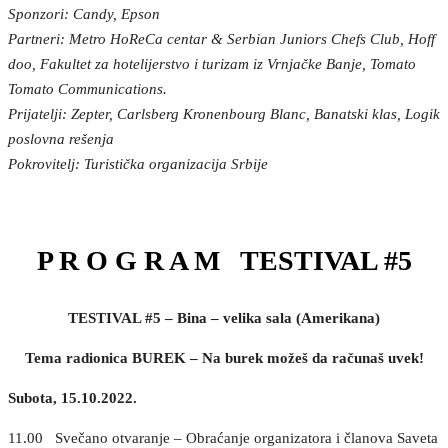
Sponzori: Candy, Epson
Partneri: Metro HoReCa centar & Serbian Juniors Chefs Club, Hoff
doo, Fakultet za hotelijerstvo i turizam iz Vrnjačke Banje, Tomato
Tomato Communications.
Prijatelji: Zepter, Carlsberg Kronenbourg Blanc, Banatski klas, Logik
poslovna rešenja
Pokrovitelj: Turistička organizacija Srbije
P R O G R A M TESTIVAL #5
TESTIVAL #5 – Bina – velika sala (Amerikana)
Tema radionica BUREK – Na burek možeš da računaš uvek!
Subota, 15.10.2022.
11.00 Svečano otvaranje – Obraćanje organizatora i članova Saveta