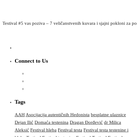
Testival #5 vas poziva – 7 veličanstvenih kuvara i sjajni pokloni za po
Connect to Us
Tags
AAH
Asocijacija autentičnih Hedonista
besplatne ulaznice
Dejan Ilić
Domaća testenina
Dragan Đorđević
dr Milica
Aleksić
Festival hleba
Festival testa
Festival testa testenine i