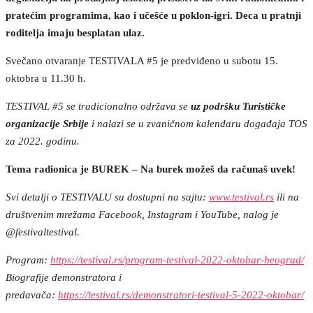
pratećim programima, kao i učešće u poklon-igri. Deca u pratnji
roditelja imaju besplatan ulaz.
Svečano otvaranje TESTIVALA #5 je predviđeno u subotu 15.
oktobra u 11.30 h.
TESTIVAL #5 se tradicionalno
održava se
uz podršku Turističke
organizacije Srbije
i nalazi se u zvaničnom kalendaru događaja TOS
za 2022. godinu.
Tema radionica je BUREK – Na burek možeš da računaš uvek!
Svi detalji o TESTIVALU su dostupni na sajtu:
www.testival.rs
ili na
društvenim mrežama Facebook, Instagram i YouTube, nalog je
@festivaltestival.
Program:
https://testival.rs/program-testival-2022-oktobar-beograd/
Biografije demonstratora i
predavača:
https://testival.rs/demonstratori-testival-5-2022-oktobar/