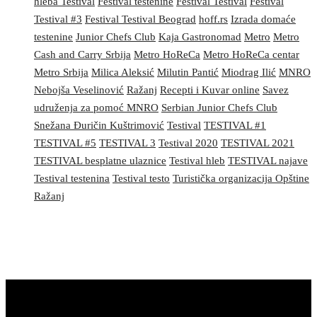
hleba Testival
Festival testenine
Festival Testival
Festival
Testival #3
Festival Testival Beograd
hoff.rs
Izrada domaće
testenine
Junior Chefs Club
Kaja Gastronomad
Metro
Metro
Cash and Carry Srbija
Metro HoReCa
Metro HoReCa centar
Metro Srbija
Milica Aleksić
Milutin Pantić
Miodrag Ilić
MNRO
Nebojša Veselinović
Ražanj
Recepti i Kuvar online
Savez
udruženja za pomoć MNRO
Serbian Junior Chefs Club
Snežana Đuričin Kuštrimović
Testival
TESTIVAL #1
TESTIVAL #5
TESTIVAL 3
Testival 2020
TESTIVAL 2021
TESTIVAL besplatne ulaznice
Testival hleb
TESTIVAL najave
Testival testenina
Testival testo
Turistička organizacija Opštine
Ražanj