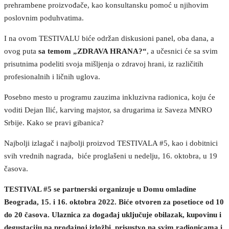
prehrambene proizvođače, kao konsultansku pomoć u njihovim
poslovnim poduhvatima.
I na ovom TESTIVALU biće održan diskusioni panel, oba dana, a
ovog puta
sa temom „ZDRAVA HRANA?“
, a učesnici će sa svim
prisutnima podeliti svoja mišljenja o zdravoj hrani, iz različitih
profesionalnih i ličnih uglova.
Posebno mesto u programu zauzima inkluzivna radionica, koju će
voditi Dejan Ilić, karving majstor, sa drugarima iz Saveza MNRO
Srbije. Kako se pravi gibanica?
Najbolji izlagač i najbolji proizvod TESTIVALA #5, kao i dobitnici
svih vrednih nagrada, biće proglašeni u nedelju, 16. oktobra, u 19
časova.
TESTIVAL #5 se partnerski organizuje u Domu omladine
Beograda, 15. i 16. oktobra 2022. Biće otvoren za posetioce od 10
do 20 časova. Ulaznica za događaj uključuje obilazak, kupovinu i
degustaciju na prodajnoj izložbi, prisustvo na svim radionicama i