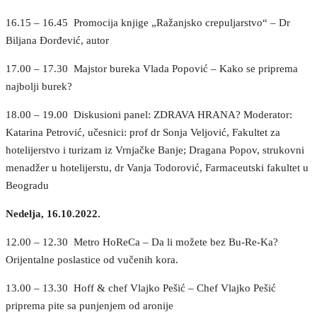
16.15 – 16.45 Promocija knjige „Ražanjsko crepuljarstvo“ – Dr
Biljana Đorđević, autor
17.00 – 17.30 Majstor bureka Vlada Popović – Kako se priprema
najbolji burek?
18.00 – 19.00 Diskusioni panel: ZDRAVA HRANA? Moderator:
Katarina Petrović, učesnici: prof dr Sonja Veljović, Fakultet za
hotelijerstvo i turizam iz Vrnjačke Banje; Dragana Popov, strukovni
menadžer u hotelijerstu, dr Vanja Todorović, Farmaceutski fakultet u
Beogradu
Nedelja, 16.10.2022.
12.00 – 12.30 Metro HoReCa – Da li možete bez Bu-Re-Ka?
Orijentalne poslastice od vučenih kora.
13.00 – 13.30 Hoff & chef Vlajko Pešić – Chef Vlajko Pešić
priprema pite sa punjenjem od aronije