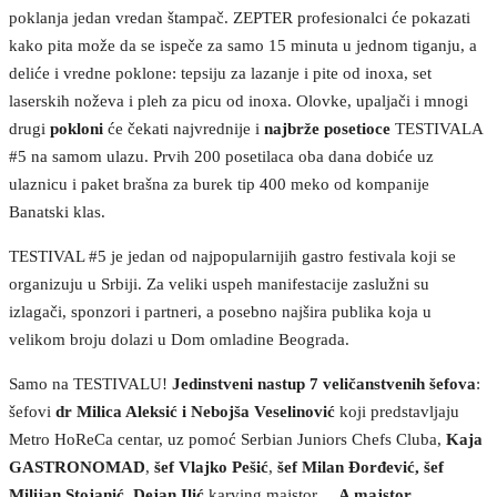
poklanja jedan vredan štampač. ZEPTER profesionalci će pokazati
kako pita može da se ispeče za samo 15 minuta u jednom tiganju, a
deliće i vredne poklone: tepsiju za lazanje i pite od inoxa, set
laserskih noževa i pleh za picu od inoxa. Olovke, upaljači i mnogi
drugi
pokloni
će čekati najvrednije i
najbrže posetioce
TESTIVALA
#5 na samom ulazu. Prvih 200 posetilaca oba dana dobiće uz
ulaznicu i paket brašna za burek tip 400 meko od kompanije
Banatski klas.
TESTIVAL #5 je jedan od najpopularnijih gastro festivala koji se
organizuju u Srbiji. Za veliki uspeh manifestacije zaslužni su
izlagači, sponzori i partneri, a posebno najšira publika koja u
velikom broju dolazi u Dom omladine Beograda.
Samo na TESTIVALU!
Jedinstveni nastup 7 veličanstvenih šefova
:
šefovi
dr Milica Aleksić i Nebojša Veselinović
koji predstavljaju
Metro HoReCa centar, uz pomoć Serbian Juniors Chefs Cluba,
Kaja
GASTRONOMAD
,
šef Vlajko Pešić
,
šef Milan Đorđević, šef
Milijan Stojanić, Dejan Ilić
karving majstor…
A majstor