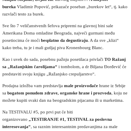
bureka
Vladimir Popović, prikazaće poseban „burekov let“, tj. kako
razvlači testo za burek.
Sve što 7 veličanstvenih šefova pripremi na glavnoj bini sale
Amerikana Doma omladine Beograda, najveći gurmani među
posetiocima će moći
besplatno da degustiraju
. A da sve „klizi“
kako treba, tu je i mali gutljaj piva Kronenbourg Blanc.
Kao i uvek do sada, posebnu pažnju posetilaca privlači
TO Ražanj
sa „Ražanjskim čarolijama“
i tombolom, a dr Biljana Đorđević će
predstaviti svoju knjigu „Ražanjsko crepuljarstvo“.
Prodajna izložba vam predstavlja
male proizvođače
hrane iz Srbije
sa
bogatom ponudom zdrave, organske hrane
i prozvoda
, koju ne
možete kupiti svaki dan na beogradskim pijacama ili u marketima.
Na TESTIVALU #5, po prvi put će biti
organizovano
„TESTIRANJE #1, TESTIVAL za poslovna
interesovanja“
, sa raznim interesantnim predavanjima za male