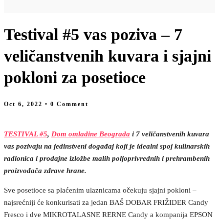
Testival #5 vas poziva – 7
veličanstvenih kuvara i sjajni
pokloni za posetioce
Oct 6, 2022
• 0 Comment
TESTIVAL #5
,
Dom omladine Beograda
i 7 veličanstvenih kuvara
vas pozivaju na jedinstveni događaj koji je idealni spoj kulinarskih
radionica i prodajne izložbe malih poljoprivrednih i prehrambenih
proizvođača zdrave hrane.
Sve posetioce sa plaćenim ulaznicama očekuju sjajni pokloni –
najsrećniji će konkurisati za jedan BAŠ DOBAR FRIŽIDER Candy
Fresco i dve MIKROTALASNE RERNE Candy a kompanija EPSON