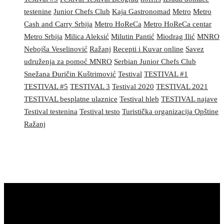
testenine
Junior Chefs Club
Kaja Gastronomad
Metro
Metro
Cash and Carry Srbija
Metro HoReCa
Metro HoReCa centar
Metro Srbija
Milica Aleksić
Milutin Pantić
Miodrag Ilić
MNRO
Nebojša Veselinović
Ražanj
Recepti i Kuvar online
Savez
udruženja za pomoć MNRO
Serbian Junior Chefs Club
Snežana Đuričin Kuštrimović
Testival
TESTIVAL #1
TESTIVAL #5
TESTIVAL 3
Testival 2020
TESTIVAL 2021
TESTIVAL besplatne ulaznice
Testival hleb
TESTIVAL najave
Testival testenina
Testival testo
Turistička organizacija Opštine
Ražanj