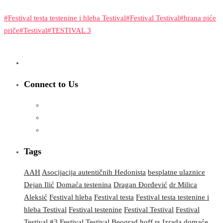
#Festival testa testenine i hleba Testival
#Festival Testival
#hrana piće
priče
#Testival
#TESTIVAL 3
Connect to Us
Tags
AAH
Asocijacija autentičnih Hedonista
besplatne ulaznice
Dejan Ilić
Domaća testenina
Dragan Đorđević
dr Milica
Aleksić
Festival hleba
Festival testa
Festival testa testenine i
hleba Testival
Festival testenine
Festival Testival
Festival
Testival #3
Festival Testival Beograd
hoff.rs
Izrada domaće