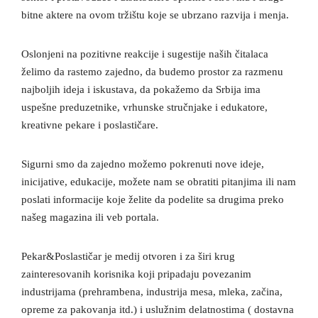
bitne aktere na ovom tržištu koje se ubrzano razvija i menja.
Oslonjeni na pozitivne reakcije i sugestije naših čitalaca
želimo da rastemo zajedno, da budemo prostor za razmenu
najboljih ideja i iskustava, da pokažemo da Srbija ima
uspešne preduzetnike, vrhunske stručnjake i edukatore,
kreativne pekare i poslastičare.
Sigurni smo da zajedno možemo pokrenuti nove ideje,
inicijative, edukacije, možete nam se obratiti pitanjima ili nam
poslati informacije koje želite da podelite sa drugima preko
našeg magazina ili veb portala.
Pekar&Poslastičar je medij otvoren i za širi krug
zainteresovanih korisnika koji pripadaju povezanim
industrijama (prehrambena, industrija mesa, mleka, začina,
opreme za pakovanja itd.) i uslužnim delatnostima ( dostavna