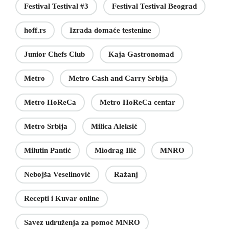
Festival Testival #3
Festival Testival Beograd
hoff.rs
Izrada domaće testenine
Junior Chefs Club
Kaja Gastronomad
Metro
Metro Cash and Carry Srbija
Metro HoReCa
Metro HoReCa centar
Metro Srbija
Milica Aleksić
Milutin Pantić
Miodrag Ilić
MNRO
Nebojša Veselinović
Ražanj
Recepti i Kuvar online
Savez udruženja za pomoć MNRO