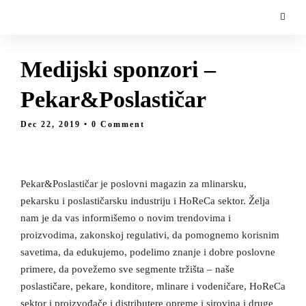
Medijski sponzori –
Pekar&Poslastičar
Dec 22, 2019
• 0 Comment
Pekar&Poslastičar je poslovni magazin za mlinarsku,
pekarsku i poslastičarsku industriju i HoReCa sektor. Želja
nam je da vas informišemo o novim trendovima i
proizvodima, zakonskoj regulativi, da pomognemo korisnim
savetima, da edukujemo, podelimo znanje i dobre poslovne
primere, da povežemo sve segmente tržišta – naše
poslastičare, pekare, konditore, mlinare i vodeničare, HoReCa
sektor i proizvođače i distributere opreme i sirovina i druge