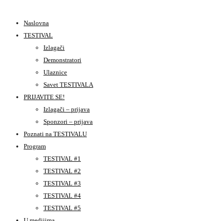
Naslovna
TESTIVAL
Izlagači
Demonstratori
Ulaznice
Savet TESTIVALA
PRIJAVITE SE!
Izlagači – prijava
Sponzori – prijava
Poznati na TESTIVALU
Program
TESTIVAL #1
TESTIVAL #2
TESTIVAL #3
TESTIVAL #4
TESTIVAL #5
U medijima